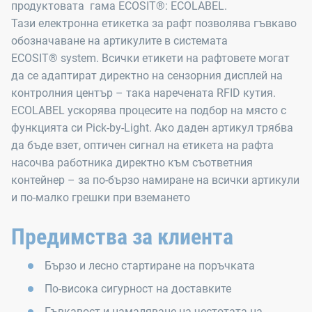
продуктовата гама ECOSIT®: ECOLABEL.
Тази електронна етикетка за рафт позволява гъвкаво
обозначаване на артикулите в системата
ECOSIT® system. Всички етикети на рафтовете могат
да се адаптират директно на сензорния дисплей на
контролния център – така наречената RFID кутия.
ECOLABEL ускорява процесите на подбор на място с
функцията си Pick-by-Light. Ако даден артикул трябва
да бъде взет, оптичен сигнал на етикета на рафта
насочва работника директно към съответния
контейнер – за по-бързо намиране на всички артикули
и по-малко грешки при вземането
Предимства за клиента
Бързо и лесно стартиране на поръчката
По-висока сигурност на доставките
Гъвкавост и намаляване на честотата на