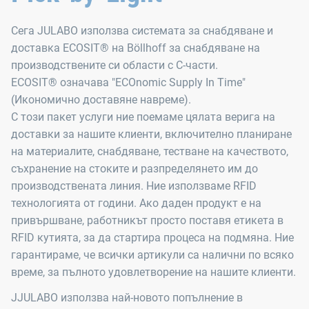
Сега JULABO използва системата за снабдяване и
доставка ECOSIT® на Böllhoff за снабдяване на
производствените си области с C-части.
ECOSIT® означава "ECOnomic Supply In Time"
(Икономично доставяне навреме).
С този пакет услуги ние поемаме цялата верига на
доставки за нашите клиенти, включително планиране
на материалите, снабдяване, тестване на качеството,
съхранение на стоките и разпределянето им до
производствената линия. Ние използваме RFID
технологията от години. Ако даден продукт е на
привършване, работникът просто поставя етикета в
RFID кутията, за да стартира процеса на подмяна. Ние
гарантираме, че всички артикули са налични по всяко
време, за пълното удовлетворение на нашите клиенти.
JJULABO използва най-новото попълнение в