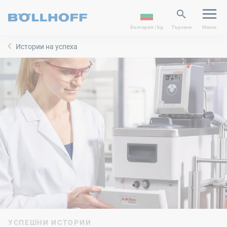
България | bg
Търсене
Меню
Истории на успеха
УСПЕШНИ ИСТОРИИ