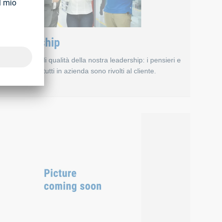
Leadership
L’obiettivo di qualità della nostra leadership: i pensieri e
le azioni di tutti in azienda sono rivolti al cliente.
Leadership
 nostri fornitori. Per questo motivo, abbiamo bisogno di partner c
l mondo secondo le norme di qualità e tutela dell’ambiente più recent
I dirigenti e i quadri aziendali fungono da modelli di comportame
di instaurare un rapporto di partnership a lungo termine. Inoltre,
Essi comunicano la nostra filosofia di qualità a tutti i dipendent
Siamo consapevoli che possiamo assicurare i nostri standard ele