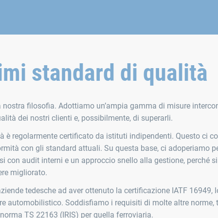
mi standard di qualità
 nostra filosofia. Adottiamo un’ampia gamma di misure interco
alità dei nostri clienti e, possibilmente, di superarli.
tà è regolarmente certificato da istituti indipendenti. Questo ci c
rmità con gli standard attuali. Su questa base, ci adoperiamo p
ssi con audit interni e un approccio snello alla gestione, perché 
re migliorato.
aziende tedesche ad aver ottenuto la certificazione IATF 16949, l
 automobilistico. Soddisfiamo i requisiti di molte altre norme, t
 norma TS 22163 (IRIS) per quella ferroviaria.