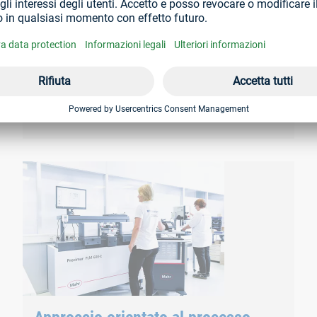
Qualità del prodotto
Non lasciamo niente al caso in materia di qualità, la
pianifichiamo sistematicamente.
tori
Qualità del prodotto
izzati solo attraverso la collaborazione basata sulla fiducia con i
I nostri stabilimenti di produzione sono certificati in tutto i
semilavorati ed elementi di fissaggio con molta cura e l’intento 