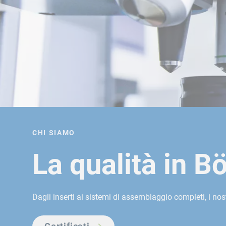
CHI SIAMO
La qualità in Bö
Dagli inserti ai sistemi di assemblaggio completi, i nos