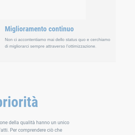
Miglioramento continuo
Non ci accontentiamo mai dello status quo e cerchiamo
di migliorarci sempre attraverso l’ottimizzazione.
al processo
Miglioramento continu
riorità
cifici dei processi e la qualità, in modo che possano applicare 
e devono essere perfettamente coordinati. È l’unico modo per forn
Una cosa buona può essere sempre migliorata. È per questo che pe
rocessi allineando la nostra gestione integrata della qualità a t
Consideriamo il miglioramento continuo una parte importante de
tione della qualità hanno un unico
sfatti. Per comprendere ciò che