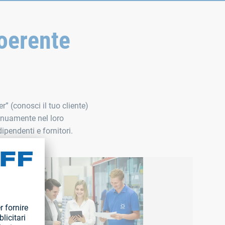
oerente
” (conosci il tuo cliente)
tinuamente nel loro
ipendenti e fornitori.