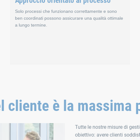
Approccio orientato al processo
Solo processi che funzionano correttamente e sono
ben coordinati possono assicurare una qualità ottimale
a lungo termine.
denti
Approccio orientato 
 cliente è la massima p
esso. Offriamo loro corsi di formazione regolari su argomenti spe
La nostra azienda impiega diversi processi interconnessi ch
È per questo motivo che monitoriamo costantemente tutti i p
Tutte le nostre misure di ges
obiettivo: avere clienti soddi