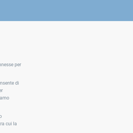
nnesse per
onsente di
er
siamo
o
ra cui la