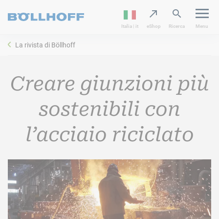
Italia | it
eShop
Ricerca
Menu
La rivista di Böllhoff
Creare giunzioni più
sostenibili con
l’acciaio riciclato