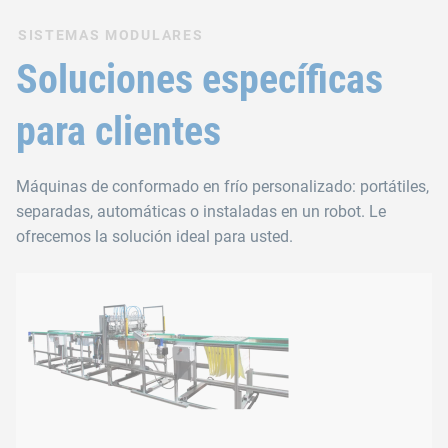
SISTEMAS MODULARES
Rango de herramienta
Soluciones específicas
La herramienta es el componente clave del sistema de unión 
para clientes
Criterios de selección de la herr
Máquinas de conformado en frío personalizado: portátiles,
Material (acero de construcción, acero inoxidable, alumi
separadas, automáticas o instaladas en un robot. Le
ofrecemos la solución ideal para usted.
Espesor del material
Combinación de chapa (número de capas y secuencia en