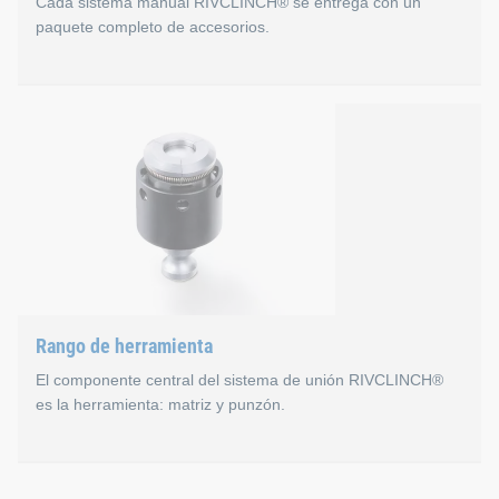
Cada sistema manual RIVCLINCH® se entrega con un
paquete completo de accesorios.
Paquete de accesorios
Accesorios
Soporte giratorio para suspender las máquinas manu
Suspensión giroscópica para máquinas manuales con 
Unidad de mantenimiento de aire comprimido
Rango de herramienta
Conjunto de latiguillos de 3 metros, en lugar del conju
El componente central del sistema de unión RIVCLINCH®
Sistema de control del ciclo de clinchado
es la herramienta: matriz y punzón.
Comparación de ejes para compensación de tolerancias 
Rango de herramienta