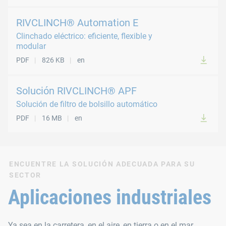
RIVCLINCH® Automation E
Clinchado eléctrico: eficiente, flexible y
modular
PDF
826 KB
en
Solución RIVCLINCH® APF
Solución de filtro de bolsillo automático
PDF
16 MB
en
ENCUENTRE LA SOLUCIÓN ADECUADA PARA SU
SECTOR
Aplicaciones industriales
Ya sea en la carretera, en el aire, en tierra o en el mar,