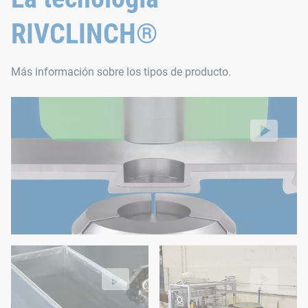
Las herramientas de microclinchado
, usadas desde ha
RIVCLINCH®
Herramientas para contactos eléctricos
, con diámetr
Moldes de filtro
, que admiten grandes espesores de mate
Más información sobre los tipos de producto.
Herramientas para conductos
de ventilación, que perm
RIVCLINCH®
Clinchado de perfiles y chapas metálicas sin un elemento de u
Video: https://d30qymu4o00meq.cloudfront.net/boellhof
RIVCLINCH® 0404 IP V2
RIVCLINCH® APF
Clinchado a gran velocidad para conductos de ventilación
Solución de filtro de bolsillo a
Video: https://d30qymu4o00meq.cloudfront.net/boellhof
Video: https://d30qymu4o00m