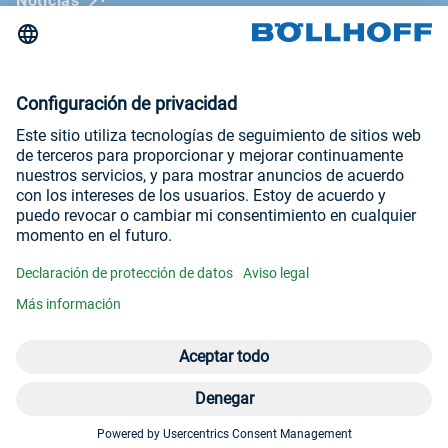
Noticias
La revista Böllhoff
Ferias comerciales y seminarios
Newsletter
Aviso legal
Condiciones generales de venta
Declaración de protección de datos
Visítenos en
YouTube
LinkedIn
Abrir el menú 
Men
eS
For
© Böllhoff Group
+34