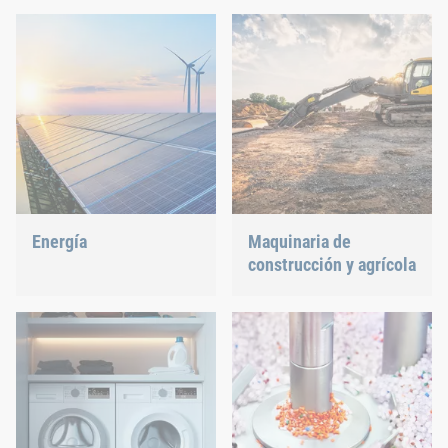
remaches ciegos, clinchado o gestión de piezas C.
Energía
Maquinaria de
construcción y agrícola
Con nuestra tecnología de
fijación y montaje,
Las diferentes condiciones
hacemos nuestra parte
meteorológicas, los
para dar forma al futuro
efectos de fuerza
energético.
permanentes por vibración
y la utilización de
capacidad irregular
afectan significativamente
a los componentes