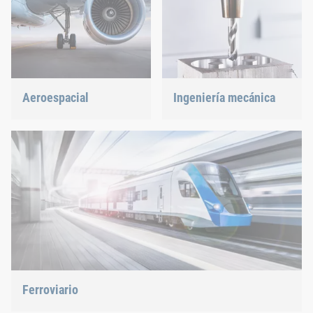
Aeroespacial
Ingeniería mecánica
La mejor calidad para la
Apoyamos al sector más
máxima seguridad con el
innovador con nuestras
mínimo peso: Ofrecemos la
innovadoras soluciones de
solución idónea.
unión.
Ferroviario
Ofrecemos la solución adecuada: tuercas remachables,