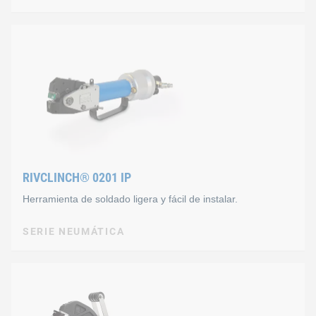
AUTOMATION
RIVCLINCH® Automation 
Ventajas de los nuevos datos clave
Sistema ligero, eléctrico y modular
Uniones de alta calidad y amplia gama de aplicación g
punzones con segmentos de resorte
RIVCLINCH® 0201 IP
proceso controlado por recorrido con tiempos de 
Herramienta de soldado ligera y fácil de instalar.
Motor de bajo mantenimiento con una fuerza total de 
SERIE NEUMÁTICA
Compacto, resistente y ligero con C-Frame Select
SERIE NEUMÁTICA
Diseño modular con matrices y punzones mecánicos de
RIVCLINCH® 0201 IP
Una unidad de alimentación para tecnologías de unión
Flexible gracias al cambio de herramienta fácil y ráp