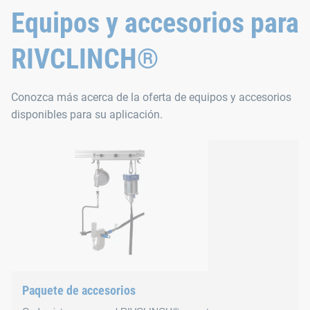
Espesor máx., acero dulce: 2,5 mm (0,10“); acero inox.
Equipos y accesorios para
Descripción
RIVCLINCH®
Su principal fortaleza es su relación peso/capacidad extraordi
Peso del cabezal de trabajo, incl. mango: 4,5 kg (9,9 lb
Conozca más acerca de la oferta de equipos y accesorios
disponibles para su aplicación.
Presión del aire de trabajo: 6 bares (87 psi)
Tiempo de ciclo: de 0,8 a 1 s
Fuerza de clinchado a 6 bares: 35 kN (77 klb)
Carrera de trabajo: 8,0 mm (0,32“)
Espesor máx., acero dulce: 3,0 mm (0,12“); acero inox.
Paquete de accesorios