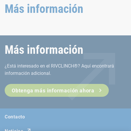
nueva y probada.
condiciones más
Más información
extremas.
Más información
¿Está interesado en el RIVCLINCH®? Aquí encontrará
información adicional.
Obtenga más información ahora
Contacto