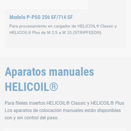
Modelo P-PSG 256 SF/714 SF
Para procesamiento en cargador de HELICOIL® Classic y
HELICOIL® Plus de M 2,5 a M 10 (STRIPFEED®)
Modelo P-PSG 256 SF/714
Aparatos manuales
La máquina de colocación está dotada de un motor de aire c
HELICOIL®
La regulación de la profundidad de colocación de los HELIC
Se recomienda el uso de este aparato en producciones media
Para filetes insertos HELICOIL® Classic y HELICOIL® Plus
Los aparatos de colocación manuales están disponibles
con y sin control del paso.