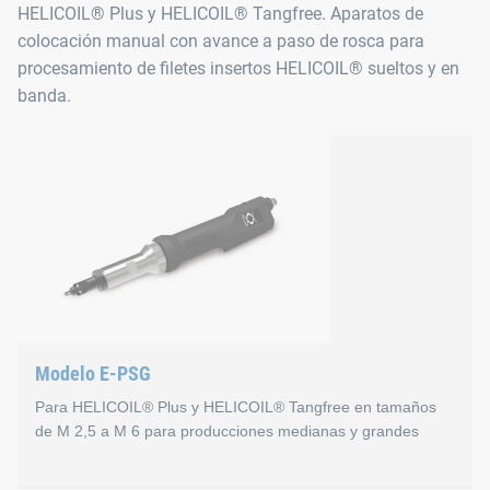
HELICOIL® Plus y HELICOIL® Tangfree. Aparatos de
Par: M = 1,2 a 5,5 Nm
colocación manual con avance a paso de rosca para
(embrague de desconexión regulable)
procesamiento de filetes insertos HELICOIL® sueltos y en
Alojamiento para colocar la herramienta: acoplamient
banda.
Peso: 0,8 kg
El vástago de colocación apropiado debe solicitarse por sepa
Modelo E-PSG
Para HELICOIL® Plus y HELICOIL® Tangfree en tamaños
de M 2,5 a M 6 para producciones medianas y grandes