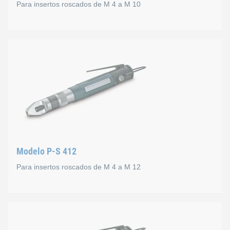
Alojamiento para colocar la herramienta: acoplamient
Para insertos roscados de M 4 a M 10
Peso: 0,31 kg
Modelo E-S 410
El vástago de colocación apropiado debe solicitarse por sepa
Datos técnicos
Velocidad en vacío: 1200&Nbsp;rpm (regulable de for
Par: de 0,9 a 3 Nm (ajuste variable del par en el disposi
Alojamiento para colocar la herramienta: aparato de 
Peso: 0,57 kg
Modelo P-S 412
Para insertos roscados de M 4 a M 12
El vástago de colocación apropiado debe solicitarse por sepa
Modelo P-S 412