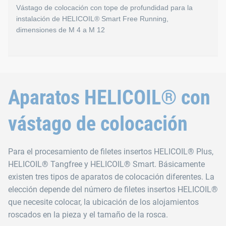
Vástago de colocación con tope de profundidad para la
instalación de HELICOIL® Smart Free Running,
dimensiones de M 4 a M 12
HELICOIL® Smart
Aparatos HELICOIL® con
Vástago de colocación con tope de profundidad para la inst
vástago de colocación
Apto para las siguientes máquinas de colocación HELICOIL
Máquinas de colocación HELICOIL® neumáticas: mode
Para el procesamiento de filetes insertos HELICOIL® Plus,
HELICOIL® Tangfree y HELICOIL® Smart. Básicamente
existen tres tipos de aparatos de colocación diferentes. La
elección depende del número de filetes insertos HELICOIL®
que necesite colocar, la ubicación de los alojamientos
roscados en la pieza y el tamaño de la rosca.