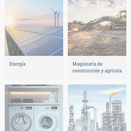
Energía
Maquinaria de
construcción y agrícola
Con nuestra tecnología de
fijación y montaje,
Las diferentes condiciones
hacemos nuestra parte
meteorológicas, los
para dar forma al futuro
efectos de fuerza
energético.
permanentes por vibración
y la utilización de
capacidad irregular
afectan significativamente
a los componentes
individuales. Estas