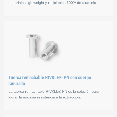
Permite utilizar dimensiones más pequeñas
materiales lightweight y reciclables 100% de aluminio.
Peso reducido
Resistente a la corrosión y reciclable, sobre todo en
Tuerca remachable RIVKLE
La tecnología RIVKLE® Seal Ring Aluminium HRT es una soluci
Ventajas
Tuerca remachable RIVKLE® PN con cuerpo
Importante ahorro de peso gracias a su diseño en alum
ranurado
Ideal para entornos eléctricos, ya que no existe riesgo
La tuerca remachable RIVKLE® PN es la solución para
Las uniones aluminio/aluminio pueden reciclarse fácil
lograr la máxima resistencia a la extracción.