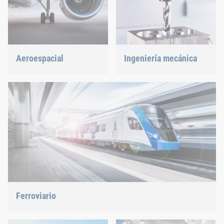
Aeroespacial
Ingeniería mecánica
La mejor calidad para la
Apoyamos al sector más
máxima seguridad con el
innovador con nuestras
mínimo peso: Ofrecemos la
innovadoras soluciones de
solución idónea.
unión.
Ferroviario
Ofrecemos la solución adecuada: tuercas remachables,
remaches ciegos, clinchado o gestión de piezas C.