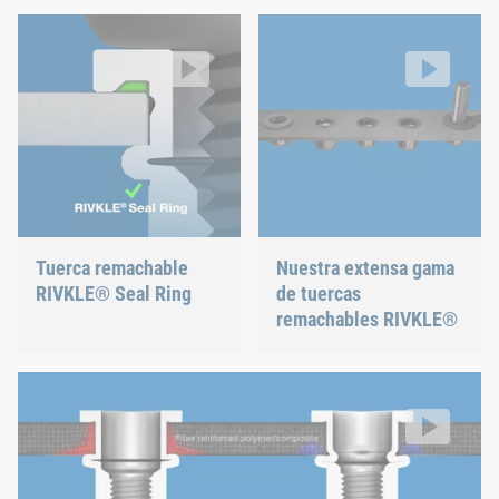
Tuerca remachable RIVKLE® Seal Ring
Nuestra extensa gama de tuer
Tuercas y pernos remachables con solución de estanqueidad 
visión general
Video: https://d30qymu4o00meq.cloudfront.net/boellhof
Video: https://d30qymu4o00m
Tuerca remachable
Nuestra extensa gama
RIVKLE® Seal Ring
de tuercas
remachables RIVKLE®
Tuerca remachable RIVKLE® SFC
Tuercas remachables especiales para materiales compuestos
Video: https://d30qymu4o00meq.cloudfront.net/boellhof