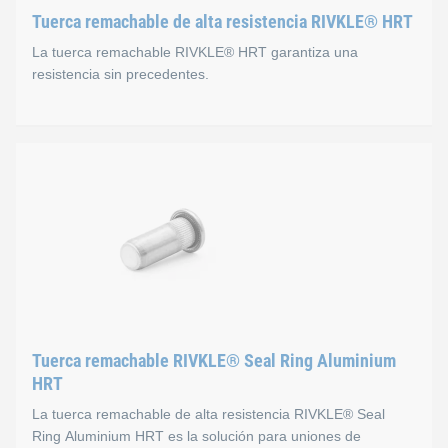
Estanqueidad conforme a la norma ISO 20653, especif
Tuerca remachable de alta resistencia RIVKLE® HRT
Resistencia a UV y a temperaturas de hasta 220 °C
La tuerca remachable RIVKLE® HRT garantiza una
resistencia sin precedentes.
Resistencia a todo tipo de fluidos (aceites, hidrocarburo
Tuerca remachable de alta
Nuestras tuercas remachables de alta resistencia RIVKLE® H
Materiales
Acero y aluminio
Tuerca remachable RIVKLE® Seal Ring Aluminium
Ventajas frente a la tuerca rema
HRT
La tuerca remachable de alta resistencia RIVKLE® Seal
Aumento del par de apriete para mayor precarga en la
Ring Aluminium HRT es la solución para uniones de