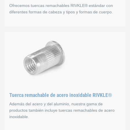
Ofrecemos tuercas remachables RIVKLE® estándar con
diferentes formas de cabeza y tipos y formas de cuerpo.
Tuerca remachable RIVKLE
Materiales
Acero: nuestro material estándar
Aluminio: ligero y resistente a la corrosión
Acero inoxidable: resistente a la corrosión y la tempera
Tuerca remachable de acero inoxidable RIVKLE®
Formas de cabeza
Además del acero y del aluminio, nuestra gama de
productos también incluye tuercas remachables de acero
Cabeza plana
inoxidable.
Cabeza fresada