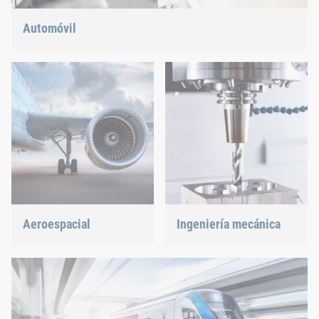
Automóvil
Construcción ligera, movilidad eléctrica o propulsión híbrida:
Tenemos la respuesta correcta para las tendencias actuales.
Aeroespacial
Ingeniería mecánica
La mejor calidad para la
Apoyamos al sector más
máxima seguridad con el
innovador con nuestras
mínimo peso: Ofrecemos la
innovadoras soluciones de
solución idónea.
unión.