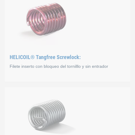
Filetes insertos sin entrador para metales. No necesita un entra
El HELICOIL® Tangfree Free Running puede montarse e insertar
HELICOIL® Tangfree Screwlock:
Filete inserto con bloqueo del tornilllo y sin entrador
HELICOIL® Tangfree Screw
El HELICOIL® Tangfree Screwlock tiene un área de roscado que 
El HELICOIL® Tangfree Screwlock se utiliza sobre todo en la i