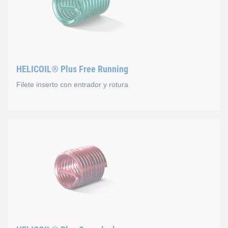
Cada hilo del inserto, de perfil rómbico precisamente diseñado
Como ocurre en el HELICOIL® Plus, el HELICOIL® Smart cuenta
HELICOIL® Plus Free Running
Filete inserto con entrador y rotura
HELICOIL® Plus Free Runn
El filete inserto de alambre con perfil rómbico precisamente 
La dimensión de la rosca ISO que se obtiene cumple con la n
Las ventajas de la utilización del HELICOIL® Plus se aprecia