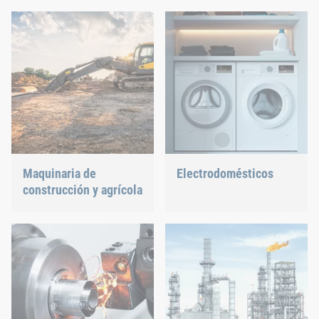
unión personalizadas para
fijación y montaje,
tecnologías muy delicadas.
hacemos nuestra parte
para dar forma al futuro
energético.
Maquinaria de
Electrodomésticos
construcción y agrícola
Garantizamos una unión
precisa en su horno o
Las diferentes condiciones
lavavajillas.
meteorológicas, los
efectos de fuerza
permanentes por vibración
y la utilización de
capacidad irregular
afectan significativamente
a los componentes