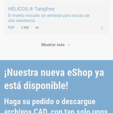
HELICOIL® Tangfree
El inserto roscado sin entrador para roscas de
alta resistencia
PDF
3 MB
en
Mostrar más
¡Nuestra nueva eShop ya
PDF
3 MB
en
está disponible!
Haga su pedido o descargue
archivos CAD, con tan solo unos