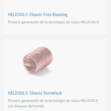
HELICOIL® Classic Free Running
Primera generación de la tecnología de rosca HELICOIL®
HELICOIL® Classic Free R
El filete inserto de alambre tiene un perfil rómbico precisame
La dimensión de la rosca ISO cumple con la norma DIN 13 . S
También puede usar el HELICOIL® Classic como versión con blo
HELICOIL® Classic Screwlock
Primera generación de la tecnología de rosca HELICOL®
con bloqueo del tornillo