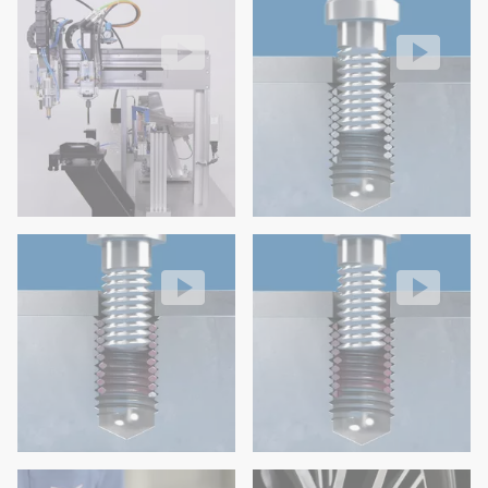
HELICOIL® Plus automático
HELICOIL® Tangfree
Video: https://d30qymu4o00meq.cloudfront.net/boellhof
Filete inserto sin entrador para
Video: https://d30qymu4o00m
HELICOIL® Plus Screwlock
HELICOIL® Tangfree Screwlock
Insertos roscados para metales con efecto de bloqueo del torni
Filete inserto sin entrador con b
Video: https://d30qymu4o00meq.cloudfront.net/boellhof
Video: https://d30qymu4o00m
Reparación de roscas HELICOIL®
Video: https://d30qymu4o00m