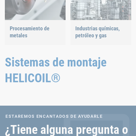
individuales. Estas
influencias extremas
plantean diversos retos y
requisitos para la
Procesamiento de
Industrias químicas,
producción de maquinaria
metales
petróleo y gas
de construcción y agrícola.
Los requisitos versátiles
Nuestras soluciones de
exigen tecnología de unión
unión resisten incluso las
nueva y probada.
condiciones más
Sistemas de montaje
extremas.
HELICOIL®
ESTAREMOS ENCANTADOS DE AYUDARLE
¿Tiene alguna pregunta o