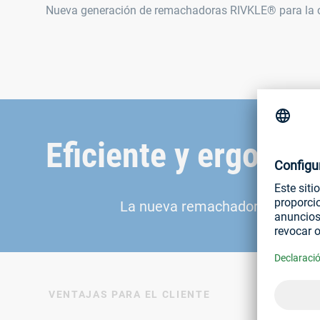
Nueva generación de remachadoras RIVKLE® para la c
Eficiente y ergonóm
La nueva remachadora neumátic
VENTAJAS PARA EL CLIENTE