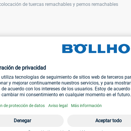
olocación de tuercas remachables y pernos remachables
ica
a RIVKLE® ha sido diseñada para ofrecer comodi