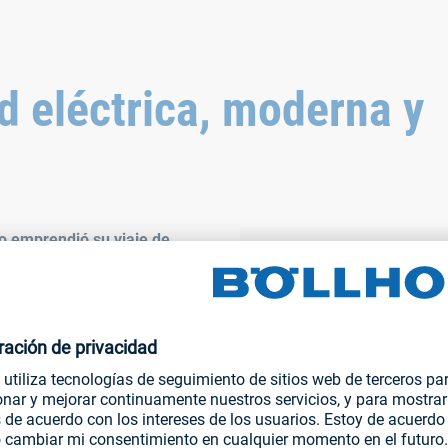
d eléctrica, moderna y
co emprendió su viaje de
a no prevaleció. Sin
r el cambio climático, está
erna y con innovadores
ología de fijación 360° se
renta a nuevos desafíos. La