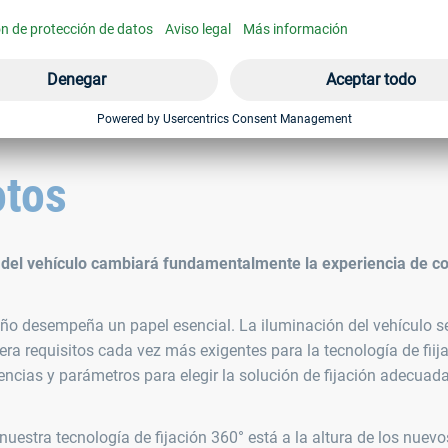
nante.
La tecnología de unión 360° en l
Tenemos los elementos de unión m
propulsión
otos
va del vehículo cambiará fundamentalmente la experiencia de c
eño desempeña un papel esencial. La iluminación del vehículo s
era requisitos cada vez más exigentes para la tecnología de fiij
encias y parámetros para elegir la solución de fijación adecuada
uestra tecnología de fijación 360° está a la altura de los nuevo