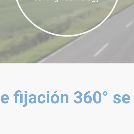
A
e fijación 360° se 