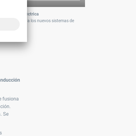
a movilidad eléctrica
ás fiables para los nuevos sistemas de
onducción
e fusiona
ación.
. Se
s