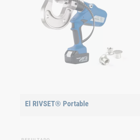
El RIVSET® Portable
La herramienta manual para remachado
autoperforante
RESULTADO