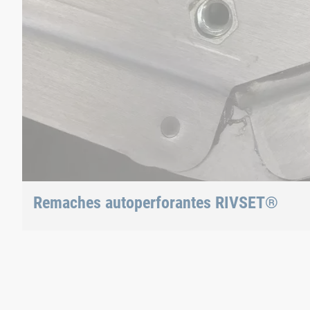
Remaches autoperforantes RIVSET®
colocados en la carrocería de aluminio del Morgan Plus 