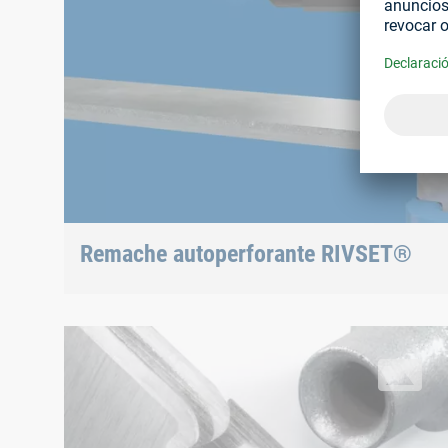
Remache autoperforante RIVSET®
Proceso de colocación
Remache autoperforante RIVSET®
sección transversal