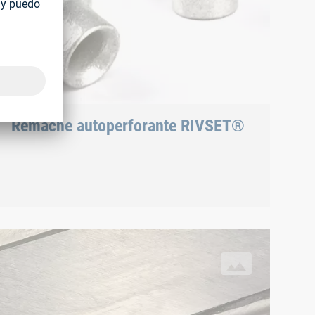
Remache autoperforante RIVSET®
los remaches