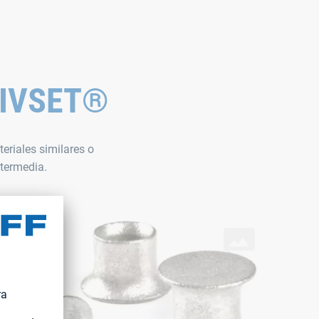
 RIVSET®
eriales similares o
ntermedia.
mache autoperforante RIVSET®
s remaches
34716836935/68229c46345544978c31279baf493c96.m3u8