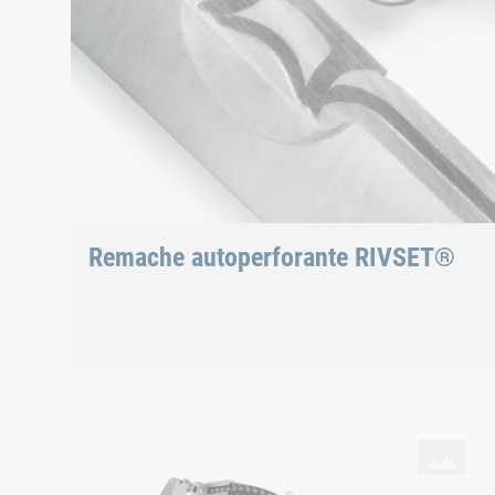
Remache autoperforante RIVSET®
sección transversal
El RIVSET® Portable
La herramienta manual para remachado autoperforante