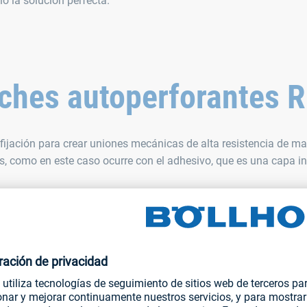
 la solución perfecta.
aches autoperforantes
jación para crear uniones mecánicas de alta resistencia de mat
, como en este caso ocurre con el adhesivo, que es una capa i
Re
lo
llhoff/segment/68229c46345544978c31279baf493c96/hls/16