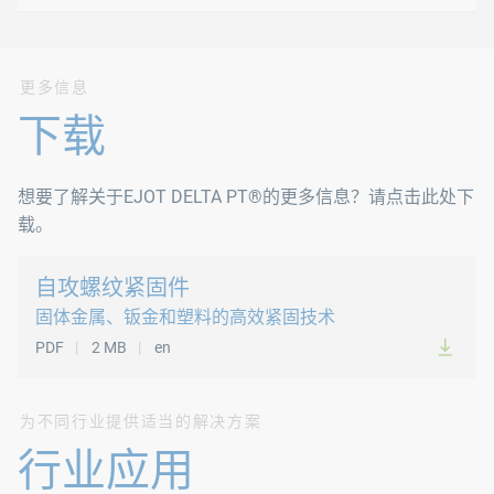
供标准热塑性塑料使用
EJOT DELTA PT® 
更多信息
下载
在设计用钢螺钉直接紧固热塑性塑料的部件时，时常出现工件
因此，EJOT DELTA PT® P螺钉用与工件材料相同的高
想要了解关于EJOT DELTA PT®的更多信息？请点击此处下
载。
自攻螺纹紧固件
固体金属、钣金和塑料的高效紧固技术
PDF
2 MB
en
为不同行业提供适当的解决方案
行业应用