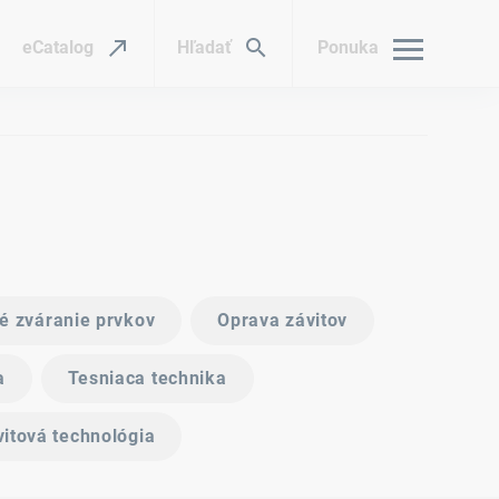
eCatalog
Hľadať
Ponuka
é zváranie prvkov
Oprava závitov
a
Tesniaca technika
itová technológia