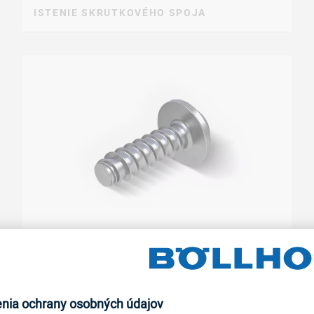
ISTENIE SKRUTKOVÉHO SPOJA
Samorezná skrutka do plastu EJOT
EVO PT®