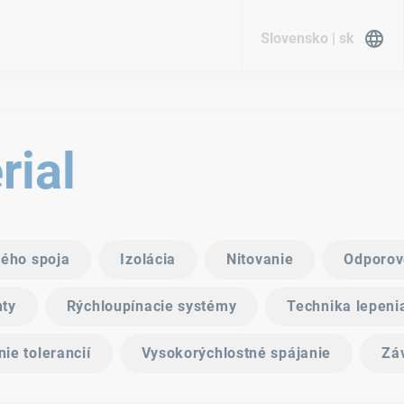
Slovensko | sk
rial
vého spoja
Izolácia
Nitovanie
Odporov
nty
Rýchloupínacie systémy
Technika lepeni
ie tolerancií
Vysokorýchlostné spájanie
Záv