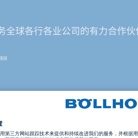
务全球各行各业公司的有力合作伙
理层
业的需求受到的抑制更大，但通用行业越来越青睐博尔豪夫的连
的年销售额增长了15%，达到3.69亿欧元。博尔豪夫在航空航天
域的销售额翻了一番多，从2021年的约1000万欧元增加到20