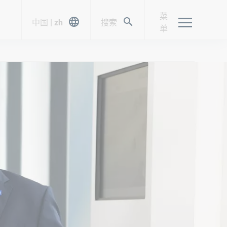
菜
中国 | zh
搜索
单