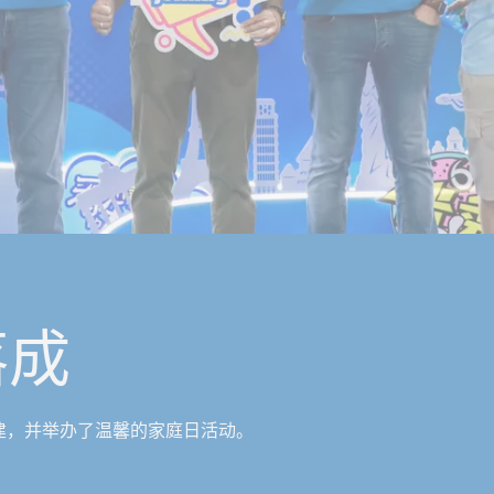
落成
扩建，并举办了温馨的家庭日活动。