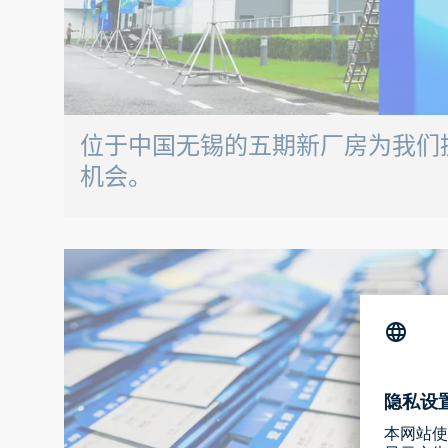
位于中国无锡的五期新厂房为我们
机会。
“登机完成”
在入口处登记后，游客会收到他们的游客通行证，当然，