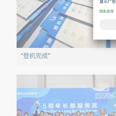
“登机完成”
在入口处登记后，游客会收到他们的游客通行证，
当然，这看起来就像一张登机牌。
员工五周年长期贡献奖
44名员工在家庭日获得了这一里程碑式的荣誉。