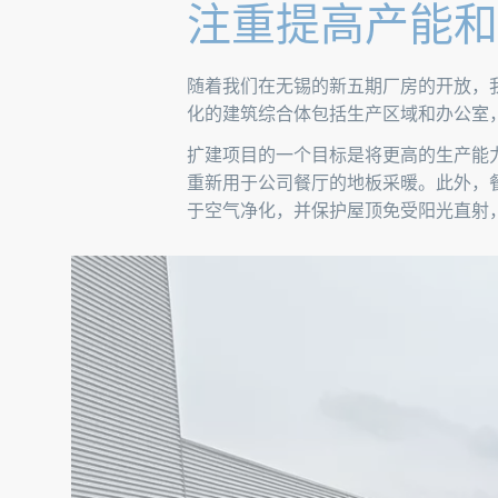
注重提高产能和
随着我们在无锡的新五期厂房的开放，我们
化的建筑综合体包括生产区域和办公室，
扩建项目的一个目标是将更高的生产能
重新用于公司餐厅的地板采暖。此外，餐
于空气净化，并保护屋顶免受阳光直射