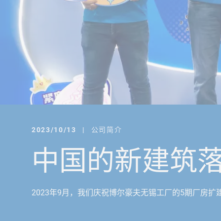
2023/10/13
|
公司简介
中国的新建筑
2023年9月，我们庆祝博尔豪夫无锡工厂的5期厂房