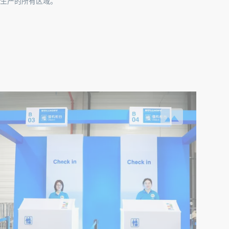
到生产的所有区域。
Böllhoff环球之旅”
家庭日的主题“Böllhoff环球之旅”配合，参观者的参观之旅从