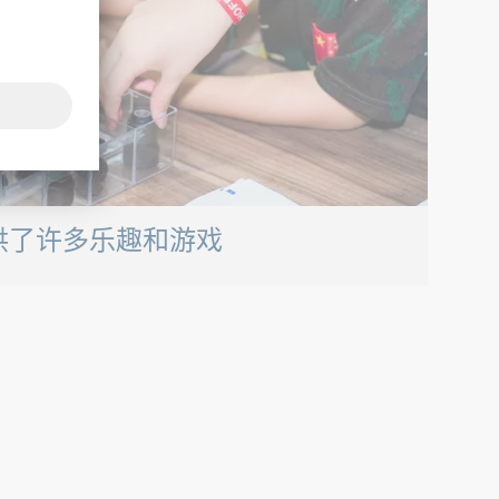
供了许多乐趣和游戏