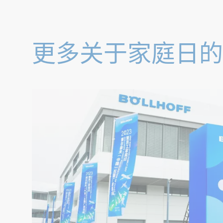
更多关于家庭日的
位于中国无锡的五期新厂房为我们提供了一个与当地员工