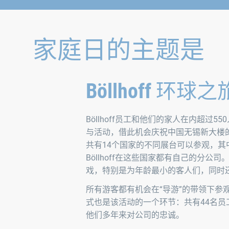
家庭日的主题是
Böllhoff 环球之
Böllhoff员工和他们的家人在内超过
与活动，借此机会庆祝中国无锡新大楼
共有14个国家的不同展台可以参观，其
Böllhoff在这些国家都有自己的分公
戏，特别是为年龄最小的客人们，同时
所有游客都有机会在“导游”的带领下参
式也是该活动的一个环节：共有44名员
他们多年来对公司的忠诚。