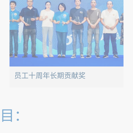
员工十周年长期贡献奖
在家庭日上，10名员工因十年来对公司的忠诚而
受到奖励。
目：