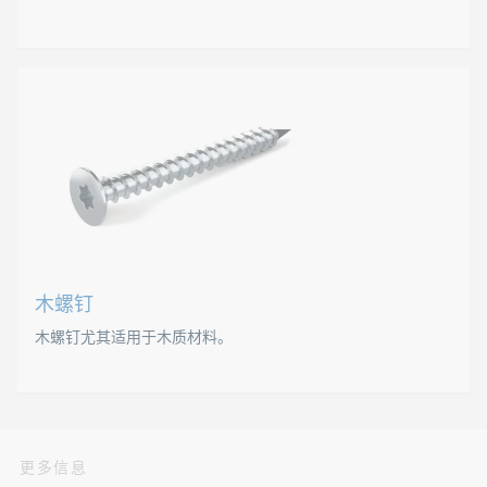
DIN 7513
六角木螺钉
DIN 7516
EJOT ALtracs® Plus E5151
六角形头部可以从外部夹紧，由于头部较大，能够更好地分布
标准
DIN 571
木螺钉
木螺钉尤其适用于木质材料。
木螺钉
更多信息