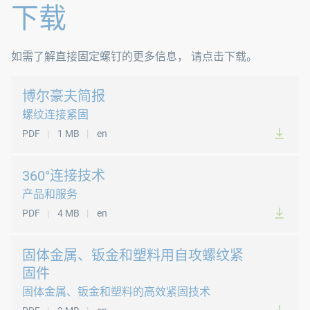
木螺钉尤其适用于木质材料。此类螺钉尖端锋利，通常无需导
下载
标准
如需了解直接固定螺钉的更多信息， 请点击下载。
B 7505
博尔豪夫简报
螺纹连接紧固
PDF
1 MB
en
360°连接技术
产品和服务
PDF
4 MB
en
固体金属、钣金和塑料用自攻螺纹紧
固件
固体金属、钣金和塑料的高效紧固技术