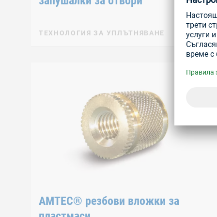
запушалки за отвори
ТЕХНОЛОГИЯ ЗА УПЛЪТНЯВАНЕ
AMTEC® резбови вложки за
пластмаси