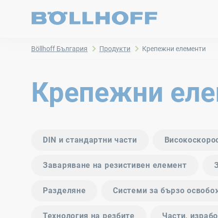
Böllhoff България
Продукти
Крепежни елементи
Крепежни еле
DIN и стандартни части
Високоскоро
Заваряване на резистивен елемент
Разделяне
Системи за бързо освоб
Технология на резбите
Части, израб