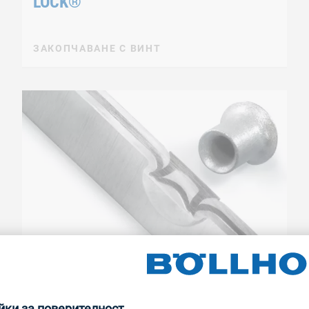
LOCK®
ЗАКОПЧАВАНЕ С ВИНТ
Самопробиващи нитове RIVSET®