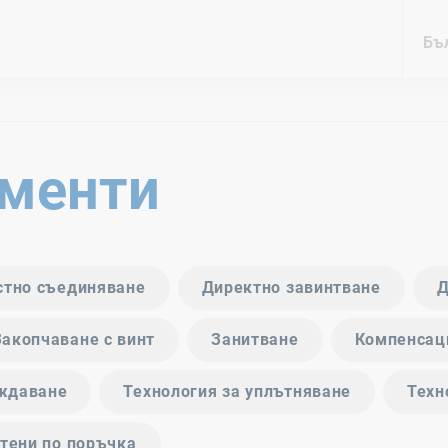
Бъл
менти
стно съединяване
Директно завинтване
Д
Закопчаване с винт
Занитване
Компенсац
ождаване
Технология за уплътняване
Техн
отени по поръчка