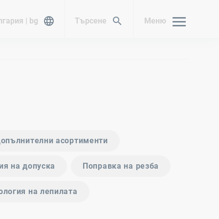
гария | bg
Търсене
Меню
опълнителни асортименти
ия на допуска
Поправка на резба
ология на лепилата